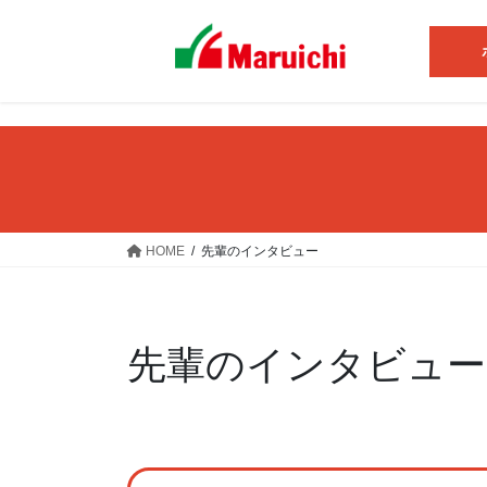
コ
ナ
ン
ビ
テ
ゲ
ン
ー
ツ
シ
へ
ョ
ス
ン
キ
に
ッ
移
プ
動
HOME
先輩のインタビュー
先輩のインタビュー