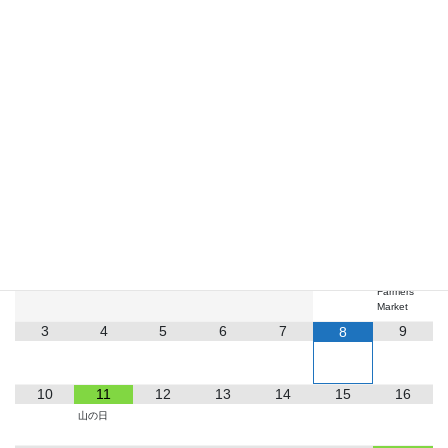
Bluesky
LINE
お知らせ
2026
8月
月
火
水
木
金
土
日
1
2
Farmers
Market
3
4
5
6
7
9
8
10
11
12
13
14
15
16
山の日