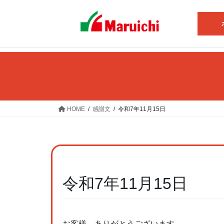
コ
ナ
ン
ビ
テ
ゲ
ン
ー
ツ
シ
へ
ョ
ス
ン
キ
に
ッ
移
HOME
感謝文
令和7年11月15日
プ
動
令和7年11月15日
お客様、ありがとうございます。