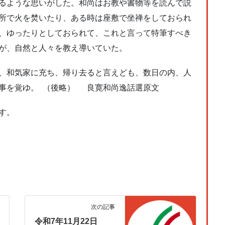
るような思いがした。和尚はお教や書物等を読んで説
所で火を焚いたり、ある時は座敷で坐禅をしておられ
、ゆったりとしておられて、これと言って特筆すべき
が、自然と人々を教え導いていた。
、和気家に充ち、帰り去ると言えども、数日の内、人
事を覚ゆ。 （後略） 良寛和尚逸話選原文
す。
次の記事
令和7年11月22日