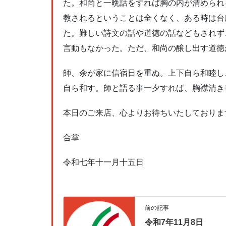
た。和尚と一晩話をすれば胸の内が清められ
教されるということは全くなく、ある時は台
た。難しい詩文の話や道徳の話などもされず
言動もなかった。ただ、和尚の醸し出す道徳
師、余が家に信宿日を重ぬ。上下自ら和睦し
自ら和す。師と語る事一夕すれば、胸襟清き
本日のご来店、心よりお待ちいたしておりま
合掌
令和七年十一月十五日
前の記事
令和7年11月8日