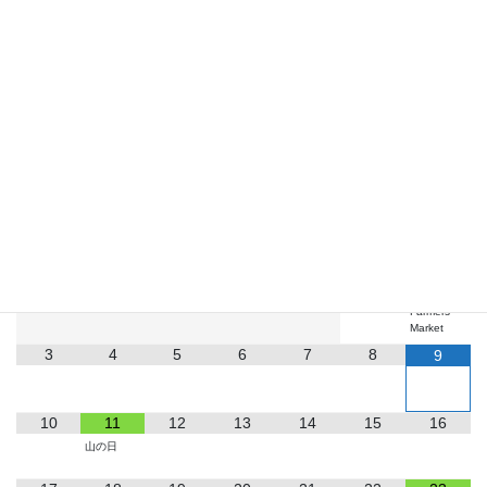
Bluesky
LINE
お知らせ
2026
8月
月
火
水
木
金
土
日
1
2
Farmers
Market
3
4
5
6
7
8
9
10
11
12
13
14
15
16
山の日