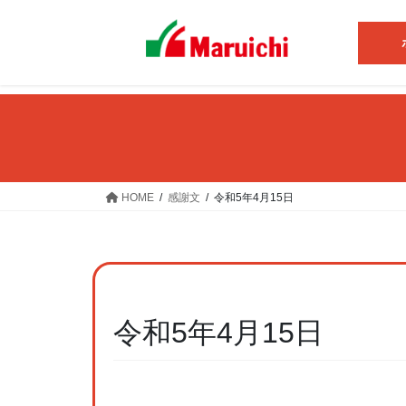
コ
ナ
ン
ビ
テ
ゲ
ン
ー
ツ
シ
へ
ョ
ス
ン
キ
に
ッ
移
HOME
感謝文
令和5年4月15日
プ
動
令和5年4月15日