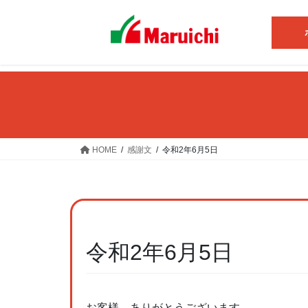
コ
ナ
ン
ビ
テ
ゲ
ン
ー
ツ
シ
へ
ョ
ス
ン
キ
に
ッ
移
HOME
感謝文
令和2年6月5日
プ
動
令和2年6月5日
お客様、ありがとうございます。