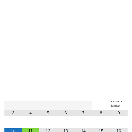
Facebook
X
Bluesky
LINE
お知らせ
2026
8月
月
火
水
木
金
土
日
1
2
Farmers
Market
3
4
5
6
7
8
9
11
12
13
14
15
16
10