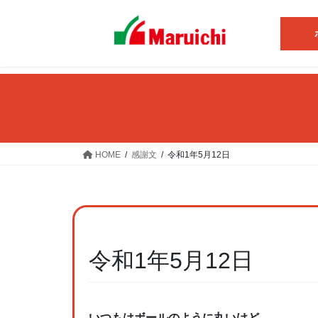
コ
ナ
ン
ビ
テ
ゲ
ン
ー
ツ
シ
へ
ョ
ス
ン
キ
に
ッ
移
HOME
感謝文
令和1年5月12日
プ
動
令和1年5月12日
いつもはボールのように丸いけど