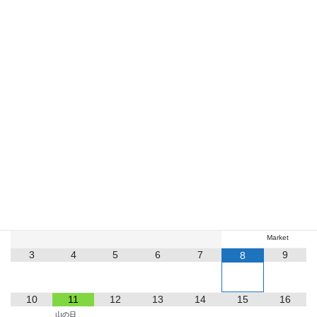
Facebook
X
Bluesky
LINE
お知らせ
2026
8月
月
火
水
木
金
土
日
1
2
Farmers
Market
3
4
5
6
7
9
8
10
11
12
13
14
15
16
山の日