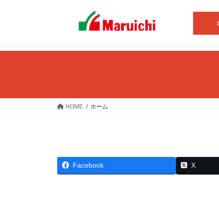
コ
ナ
ン
ビ
テ
ゲ
ン
ー
ツ
シ
へ
ョ
ス
ン
キ
に
ッ
移
HOME
ホーム
プ
動
Facebook
X